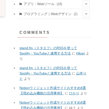
(6)
アプリ・Webツール
(18)
(3)
(1)
プログラミング｜Webデザイン
(2)
(4)
(1)
(1)
(1)
(3)
C O M M E N T S
(1)
(3)
(11)
stand.fm（スタエフ）のRSSを使って
(8)
Spotify・YouTubeと連携する方法
に
Hikari
よ
(3)
り
stand.fm（スタエフ）のRSSを使って
Spotify・YouTubeと連携する方法
に
山本り
と
より
Notionウィジェット作成サイトおすすめ8選
【埋め込み機能の活用事例】
に
ひかり
より
Notionウィジェット作成サイトおすすめ8選
【埋め込み機能の活用事例】
に
ゆう
より