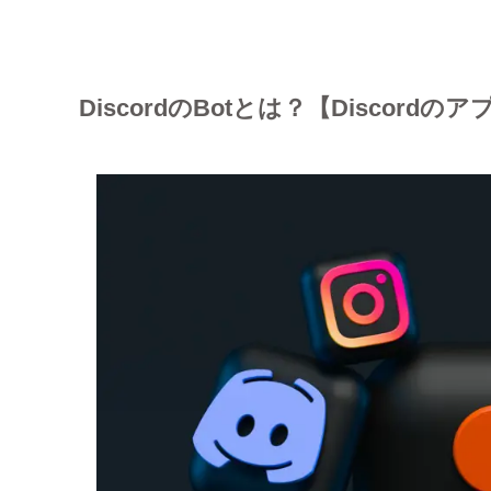
DiscordのBotとは？【Discordの