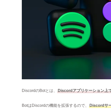
DiscordのBotとは、
Discordアプリケーション
BotはDiscordの機能を拡張するので、
Discor