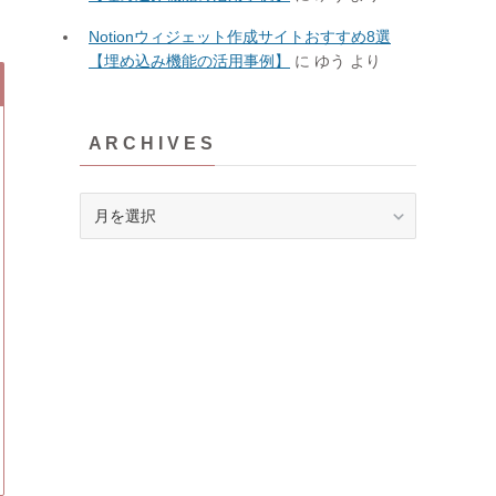
Notionウィジェット作成サイトおすすめ8選
【埋め込み機能の活用事例】
に
ゆう
より
A R C H I V E S
A
R
C
H
I
V
E
S