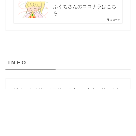
ふくちさんのココナラはこち
ら
ココナラ
I N F O
当サイトはリンクフリーです。ご自由にリンクを
貼っていただけます。
ブログで「ひかりの概念」の記事をご紹介いただ
いた場合はご連絡いただければ
運営者HikariのSNS でご紹介することも可能で
す。