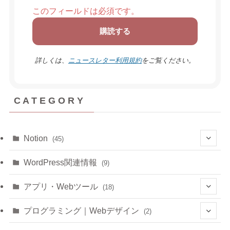
このフィールドは必須です。
詳しくは、
ニュースレター利用規約
をご覧ください。
C A T E G O R Y
Notion
(45)
(6)
WordPress関連情報
(9)
(6)
アプリ・Webツール
(18)
(3)
(1)
プログラミング｜Webデザイン
(2)
(4)