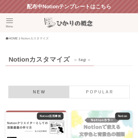
配布中Notionテンプレートはこちら
Menu
HOME
Notionカスタマイズ
Notionカスタマイズ
– tag –
N E W
P O P U L A R
Notion活用事例
Notion