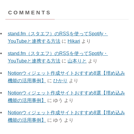
(1)
(1)
(1)
C O M M E N T S
(3)
(1)
(3)
(11)
stand.fm（スタエフ）のRSSを使ってSpotify・
(8)
YouTubeと連携する方法
に
Hikari
より
(3)
stand.fm（スタエフ）のRSSを使ってSpotify・
YouTubeと連携する方法
に
山本りと
より
Notionウィジェット作成サイトおすすめ8選【埋め込み
機能の活用事例】
に
ひかり
より
Notionウィジェット作成サイトおすすめ8選【埋め込み
機能の活用事例】
に
ゆう
より
Notionウィジェット作成サイトおすすめ8選【埋め込み
機能の活用事例】
に
ゆう
より