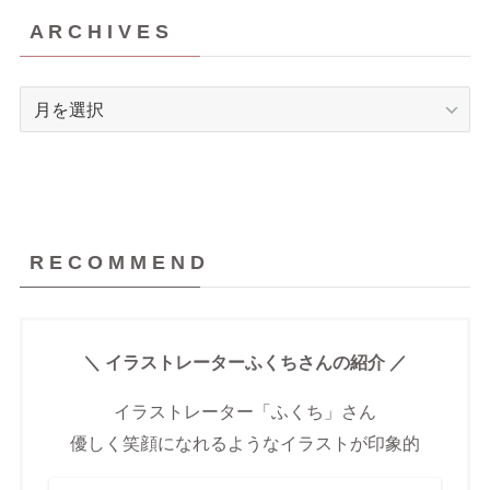
A R C H I V E S
A
R
C
H
I
V
R E C O M M E N D
E
S
＼ イラストレーターふくちさんの紹介 ／
イラストレーター「ふくち」さん
優しく笑顔になれるようなイラストが印象的