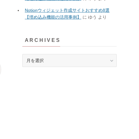
Notionウィジェット作成サイトおすすめ8選
【埋め込み機能の活用事例】
に
ゆう
より
A R C H I V E S
A
R
C
H
I
V
E
S