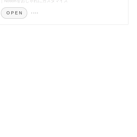
Notionをおしゃれにカスタマイズ
O P E N