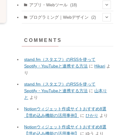
(6)
アプリ・Webツール
(18)
(3)
(1)
プログラミング｜Webデザイン
(2)
(4)
(1)
(1)
(1)
(3)
C O M M E N T S
(1)
(3)
(11)
stand.fm（スタエフ）のRSSを使って
(8)
Spotify・YouTubeと連携する方法
に
Hikari
よ
(3)
り
stand.fm（スタエフ）のRSSを使って
Spotify・YouTubeと連携する方法
に
山本り
と
より
Notionウィジェット作成サイトおすすめ8選
【埋め込み機能の活用事例】
に
ひかり
より
Notionウィジェット作成サイトおすすめ8選
【埋め込み機能の活用事例】
に
ゆう
より