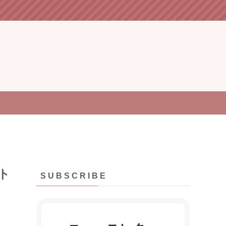
ト
S U B S C R I B E