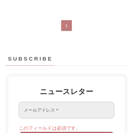
1
S U B S C R I B E
ニュースレター
このフィールドは必須です。