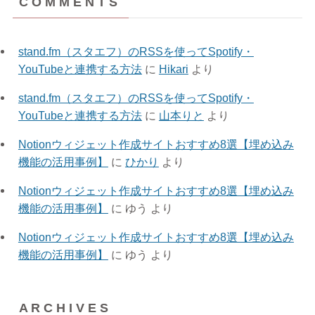
C O M M E N T S
(3)
(1)
(3)
(11)
stand.fm（スタエフ）のRSSを使ってSpotify・
(8)
YouTubeと連携する方法
に
Hikari
より
(3)
stand.fm（スタエフ）のRSSを使ってSpotify・
YouTubeと連携する方法
に
山本りと
より
Notionウィジェット作成サイトおすすめ8選【埋め込み
機能の活用事例】
に
ひかり
より
Notionウィジェット作成サイトおすすめ8選【埋め込み
機能の活用事例】
に
ゆう
より
Notionウィジェット作成サイトおすすめ8選【埋め込み
機能の活用事例】
に
ゆう
より
A R C H I V E S