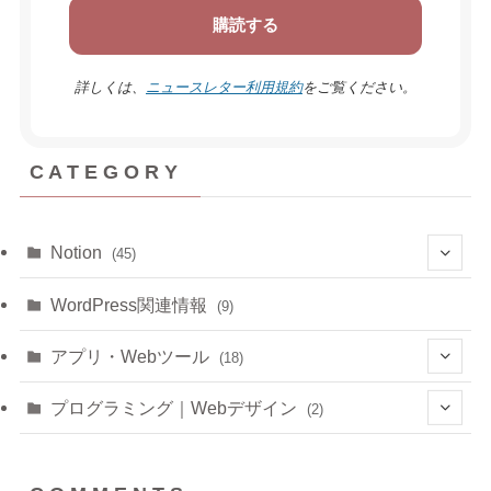
詳しくは、
ニュースレター利用規約
をご覧ください。
C A T E G O R Y
Notion
(45)
(6)
WordPress関連情報
(9)
(6)
アプリ・Webツール
(18)
(3)
(1)
プログラミング｜Webデザイン
(2)
(4)
(1)
(1)
(1)