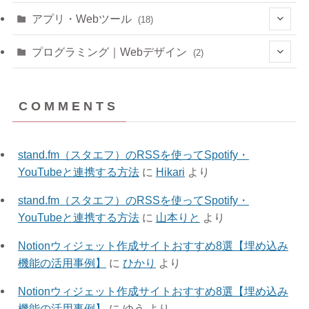
(6)
アプリ・Webツール
(18)
(3)
(1)
プログラミング｜Webデザイン
(2)
(4)
(1)
(1)
(1)
C O M M E N T S
(3)
(1)
(3)
(11)
stand.fm（スタエフ）のRSSを使ってSpotify・
(8)
YouTubeと連携する方法
に
Hikari
より
(3)
stand.fm（スタエフ）のRSSを使ってSpotify・
YouTubeと連携する方法
に
山本りと
より
Notionウィジェット作成サイトおすすめ8選【埋め込み
機能の活用事例】
に
ひかり
より
Notionウィジェット作成サイトおすすめ8選【埋め込み
機能の活用事例】
に
ゆう
より