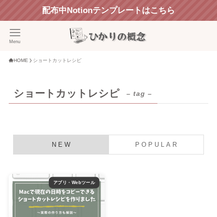
配布中Notionテンプレートはこちら
Menu
HOME
ショートカットレシピ
ショートカットレシピ
– tag –
N E W
P O P U L A R
アプリ・Webツール