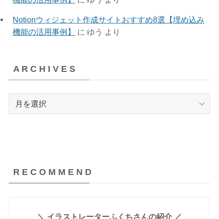
Notionウィジェット作成サイトおすすめ8選【埋め込み
機能の活用事例】
に
ゆう
より
A R C H I V E S
A
R
C
H
I
V
R E C O M M E N D
E
S
＼ イラストレーターふくちさんの紹介 ／