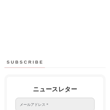
S U B S C R I B E
ニュースレター