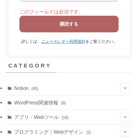
このフィールドは必須です。
詳しくは、
ニュースレター利用規約
をご覧ください。
C A T E G O R Y
Notion
(45)
(6)
WordPress関連情報
(9)
(6)
アプリ・Webツール
(18)
(3)
(1)
プログラミング｜Webデザイン
(2)