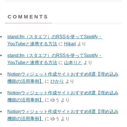
(4)
(1)
(1)
(1)
C O M M E N T S
(3)
(1)
(3)
(11)
stand.fm（スタエフ）のRSSを使ってSpotify・
(8)
YouTubeと連携する方法
に
Hikari
より
(3)
stand.fm（スタエフ）のRSSを使ってSpotify・
YouTubeと連携する方法
に
山本りと
より
Notionウィジェット作成サイトおすすめ8選【埋め込み
機能の活用事例】
に
ひかり
より
Notionウィジェット作成サイトおすすめ8選【埋め込み
機能の活用事例】
に
ゆう
より
Notionウィジェット作成サイトおすすめ8選【埋め込み
機能の活用事例】
に
ゆう
より