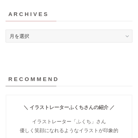
A R C H I V E S
A
R
C
H
I
V
R E C O M M E N D
E
S
＼ イラストレーターふくちさんの紹介 ／
イラストレーター「ふくち」さん
優しく笑顔になれるようなイラストが印象的